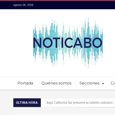
agosto 06, 2026
Portada
Quiénes somos
Secciones
C
Servidores públicos realizan recorridos para la p
ÚLTIMA HORA:
Ayuntamiento de Los Cabos llama a extremar pr