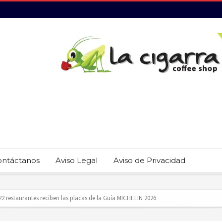
ontáctanos
Aviso Legal
Aviso de Privacidad
revención del trabajo infantil en Cabo San Lucas
ecauciones por mar de fondo