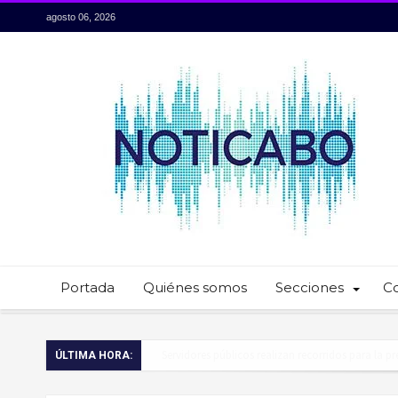
agosto 06, 2026
Portada
Quiénes somos
Secciones
C
Servidores públicos realizan recorridos para la p
ÚLTIMA HORA:
Ayuntamiento de Los Cabos llama a extremar pr