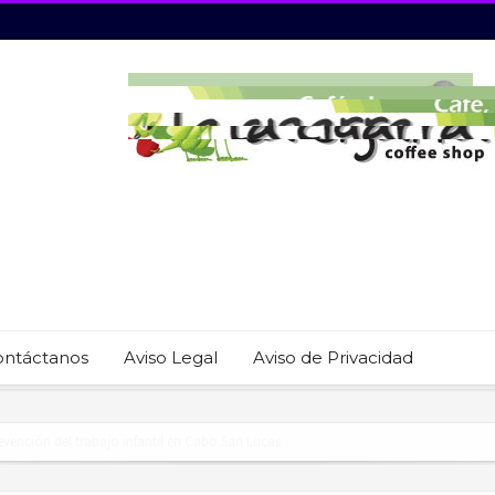
ontáctanos
Aviso Legal
Aviso de Privacidad
revención del trabajo infantil en Cabo San Lucas
ecauciones por mar de fondo