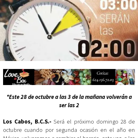
Campesina
Abierto Los Cabos celebra 10 años con un cuadro de lujo y con
actividades de acceso libre
*Este 28 de octubre a las 3 de la mañana volverán a
ser las 2
Los Cabos, B.C.S.-
Será el próximo domingo 28 de
octubre cuando por segunda ocasión en el año en