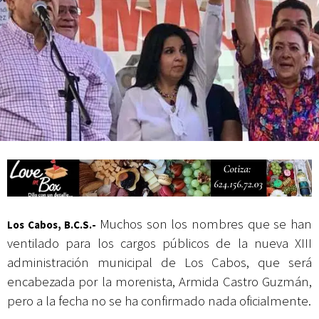
Campesina
Abierto Los Cabos celebra 10 años con un cuadro de lujo y con
actividades de acceso libre
Muchos son los nombres que se han
Los Cabos, B.C.S.-
ventilado para los cargos públicos de la nueva XIII
administración municipal de Los Cabos, que será
encabezada por la morenista, Armida Castro Guzmán,
pero a la fecha no se ha confirmado nada oficialmente.