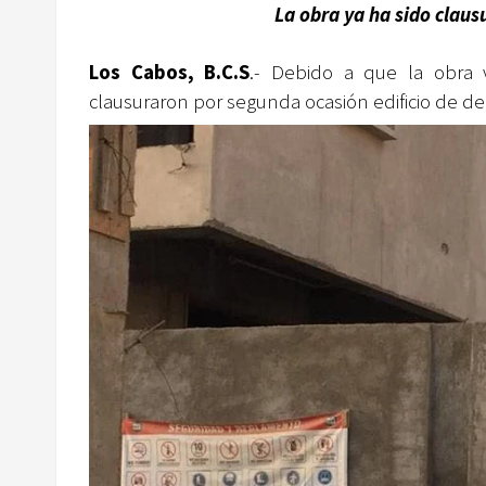
La obra ya ha sido claus
Los Cabos, B.C.S
.- Debido a que la obra v
clausuraron por segunda ocasión edificio de de