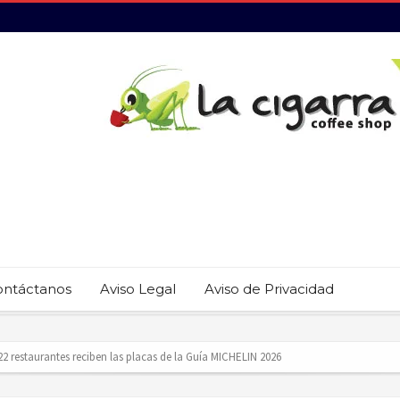
ontáctanos
Aviso Legal
Aviso de Privacidad
revención del trabajo infantil en Cabo San Lucas
ecauciones por mar de fondo