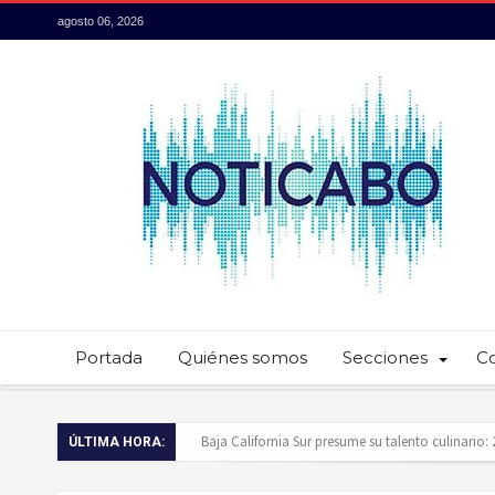
agosto 06, 2026
Portada
Quiénes somos
Secciones
C
Servidores públicos realizan recorridos para la p
ÚLTIMA HORA:
Ayuntamiento de Los Cabos llama a extremar pr