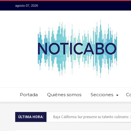
agosto 07, 2026
Portada
Quiénes somos
Secciones
C
Baja California Sur presume su talento culinario:
ÚLTIMA HORA:
Servidores públicos realizan recorridos para la p