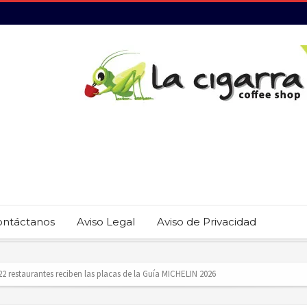
ontáctanos
Aviso Legal
Aviso de Privacidad
revención del trabajo infantil en Cabo San Lucas
ecauciones por mar de fondo