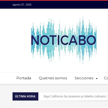
agosto 07, 2026
Portada
Quiénes somos
Secciones
C
Servidores públicos realizan recorridos para la p
ÚLTIMA HORA:
Ayuntamiento de Los Cabos llama a extremar pr