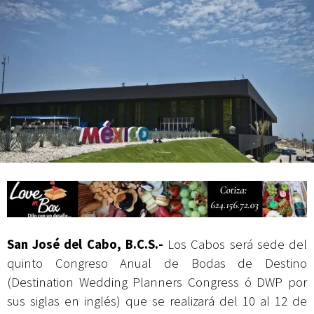
Mes Patrio
Atiende XV Ayuntamiento de Los Cabos planteamientos de Antorcha
Campesina
San José del Cabo, B.C.S.-
Los Cabos será sede del
quinto Congreso Anual de Bodas de Destino
(Destination Wedding Planners Congress ó DWP por
sus siglas en inglés) que se realizará del 10 al 12 de