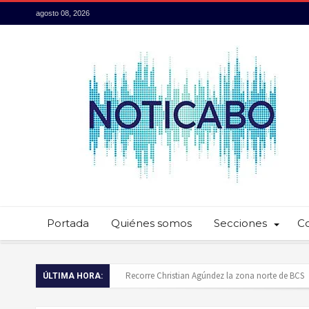
agosto 08, 2026
Portada
Quiénes somos
Secciones
C
Baja California Sur presume su talento culinario:
ÚLTIMA HORA:
Servidores públicos realizan recorridos para la p