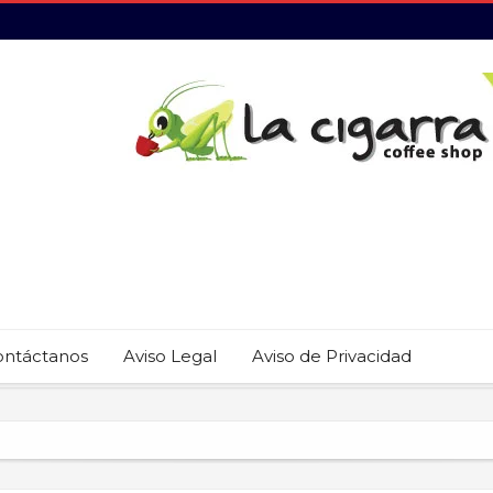
ontáctanos
Aviso Legal
Aviso de Privacidad
 22 restaurantes reciben las placas de la Guía MICHELIN 2026
revención del trabajo infantil en Cabo San Lucas