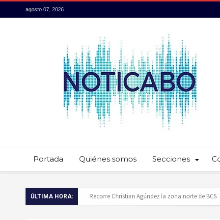
agosto 07, 2026
Portada
Quiénes somos
Secciones
C
Recorre Christian Agúndez la zona norte de BCS
ÚLTIMA HORA:
Baja California Sur presume su talento culinario: