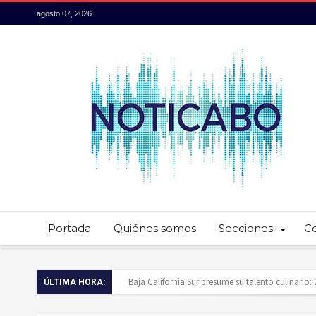
agosto 07, 2026
Portada
Quiénes somos
Secciones
C
Baja California Sur presume su talento culinario:
ÚLTIMA HORA:
Servidores públicos realizan recorridos para la p