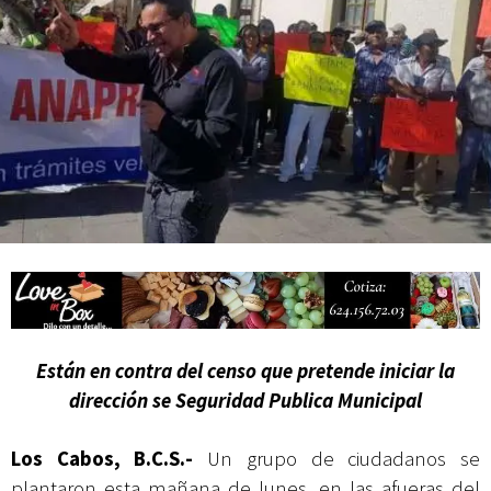
Mes Patrio
Atiende XV Ayuntamiento de Los Cabos planteamientos de Antorcha
Campesina
Están en contra del censo que pretende iniciar la
dirección se Seguridad Publica Municipal
Los Cabos, B.C.S.-
Un grupo de ciudadanos se
plantaron esta mañana de lunes, en las afueras del