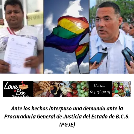
Mes Patrio
Atiende XV Ayuntamiento de Los Cabos planteamientos de Antorcha
Campesina
Ante los hechos interpuso una demanda ante la
Procuraduría General de Justicia del Estado de B.C.S.
(PGJE)