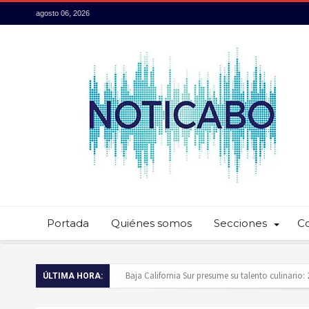
agosto 06, 2026
Portada
Quiénes somos
Secciones
C
Servidores públicos realizan recorridos para la p
ÚLTIMA HORA:
Ayuntamiento de Los Cabos llama a extremar pr