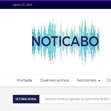
agosto 07, 2026
Portada
Quiénes somos
Secciones
C
Baja California Sur presume su talento culinario:
ÚLTIMA HORA:
Servidores públicos realizan recorridos para la p