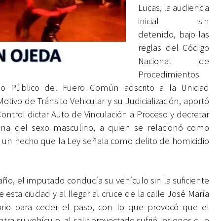
Lucas, la audiencia
inicial sin
detenido, bajo las
reglas del Código
Nacional de
Procedimientos
rio Público del Fuero Común adscrito a la Unidad
otivo de Tránsito Vehicular y su Judicialización, aportó
ntrol dictar Auto de Vinculación a Proceso y decretar
na del sexo masculino, a quien se relacionó como
r un hecho que la Ley señala como delito de homicidio
e año, el imputado conducía su vehículo sin la suficiente
esta ciudad y al llegar al cruce de la calle José María
orio para ceder el paso, con lo que provocó que el
ra su vehículo, al salir proyectado sufrió lesiones que