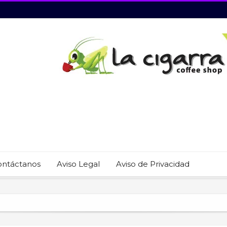
ontáctanos
Aviso Legal
Aviso de Privacidad
 22 restaurantes reciben las placas de la Guía MICHELIN 2026
revención del trabajo infantil en Cabo San Lucas