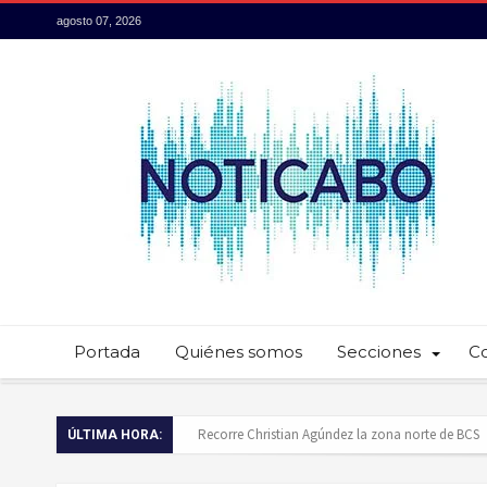
agosto 07, 2026
Portada
Quiénes somos
Secciones
C
Baja California Sur presume su talento culinario:
ÚLTIMA HORA:
Servidores públicos realizan recorridos para la p