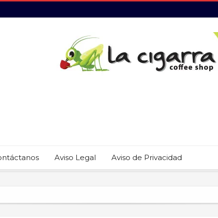
ontáctanos
Aviso Legal
Aviso de Privacidad
 22 restaurantes reciben las placas de la Guía MICHELIN 2026
revención del trabajo infantil en Cabo San Lucas