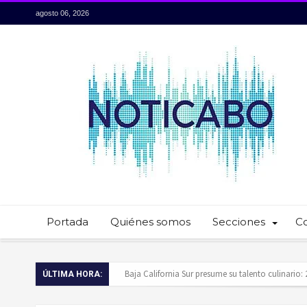
agosto 06, 2026
Portada
Quiénes somos
Secciones
C
Servidores públicos realizan recorridos para la p
ÚLTIMA HORA:
Ayuntamiento de Los Cabos llama a extremar pr