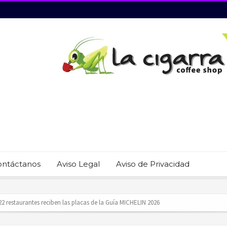
ontáctanos
Aviso Legal
Aviso de Privacidad
revención del trabajo infantil en Cabo San Lucas
ecauciones por mar de fondo