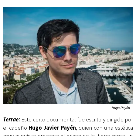
Hugo Payén
Terrae:
Este corto documental fue escrito y dirigido por
el cabeño
Hugo Javier Pay
é
n
, quien con una estética
muy exquisita presenta el origen de la tierra como un