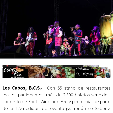
Campesina
Los Cabos, B.C.S.-
Con 55 stand de restaurantes
locales participantes, más de 2,300 boletos vendidos,
concierto de Earth, Wind and Fire y pirotecnia fue parte
de la 12va edición del evento gastronómico Sabor a