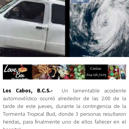
Mes Patrio
Atiende XV Ayuntamiento de Los Cabos planteamientos de Antorcha
Campesina
Los Cabos, B.C.S.-
Un lamentable accidente
automovilístico ocurrió alrededor de las 2:00 de la
tarde de este jueves, durante la contingencia de la
Tormenta Tropical Bud, donde 3 personas resultaron
heridas, para finalmente uno de ellos fallecer en el