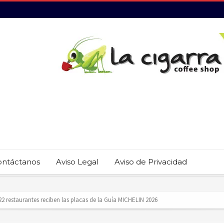
ontáctanos
Aviso Legal
Aviso de Privacidad
revención del trabajo infantil en Cabo San Lucas
ecauciones por mar de fondo