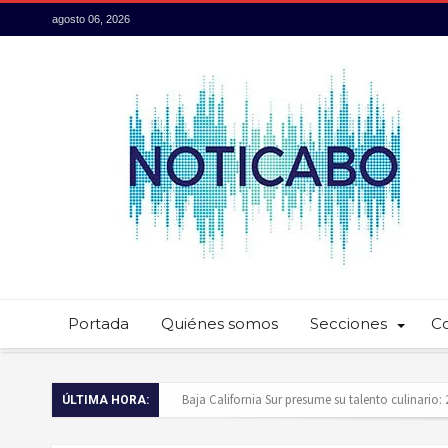
agosto 06, 2026
Portada
Quiénes somos
Secciones
C
Servidores públicos realizan recorridos para la p
ÚLTIMA HORA:
Ayuntamiento de Los Cabos llama a extremar pr