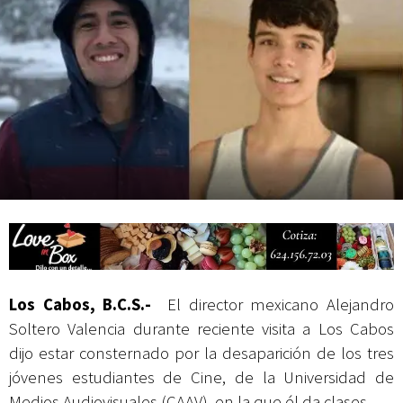
Campesina
Los Cabos, B.C.S.-
El director mexicano Alejandro
Soltero Valencia durante reciente visita a Los Cabos
dijo estar consternado por la desaparición de los tres
jóvenes estudiantes de Cine, de la Universidad de
Medios Audiovisuales (CAAV), en la que él da clases.