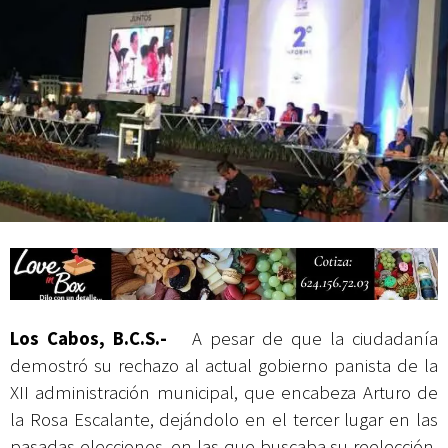
Campesina
Abierto Los Cabos celebra 10 años con un cuadro de lujo y con
actividades de acceso libre
Los Cabos, B.C.S.-
A pesar de que la ciudadanía
demostró su rechazo al actual gobierno panista de la
XII administración municipal, que encabeza Arturo de
la Rosa Escalante, dejándolo en el tercer lugar en las
pasadas elecciones, en las que buscaba su reelección,