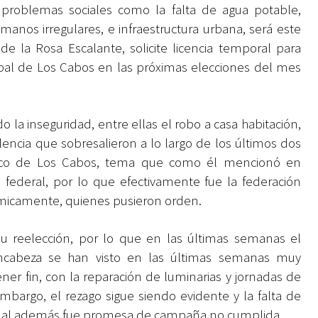
problemas sociales como la falta de agua potable,
nos irregulares, e infraestructura urbana, será este
de la Rosa Escalante, solicite licencia temporal para
pal de Los Cabos en las próximas elecciones del mes
do la inseguridad, entre ellas el robo a casa habitación,
lencia que sobresalieron a lo largo de los últimos dos
stico de Los Cabos, tema que como él mencionó en
 federal, por lo que efectivamente fue la federación
nómicamente, quienes pusieron orden.
su reelección, por lo que en las últimas semanas el
encabeza se han visto en las últimas semanas muy
ner fin, con la reparación de luminarias y jornadas de
embargo, el rezago sigue siendo evidente y la falta de
cual además fue promesa de campaña no cumplida.