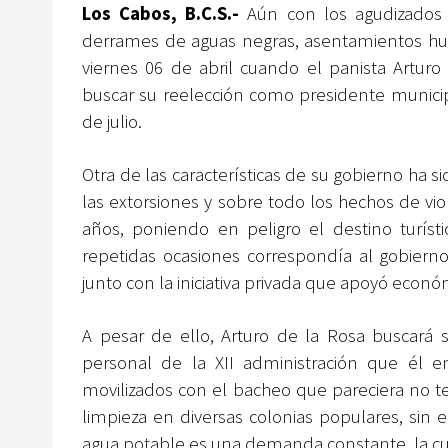
Los Cabos, B.C.S.-
Aún con los agudizados 
derrames de aguas negras, asentamientos huma
viernes 06 de abril cuando el panista Arturo 
buscar su reelección como presidente munici
de julio.
Otra de las características de su gobierno ha si
las extorsiones y sobre todo los hechos de vio
años, poniendo en peligro el destino turí
repetidas ocasiones correspondía al gobierno
junto con la iniciativa privada que apoyó eco
A pesar de ello, Arturo de la Rosa buscará 
personal de la XII administración que él 
movilizados con el bacheo que pareciera no te
limpieza en diversas colonias populares, sin 
agua potable es una demanda constante, la 