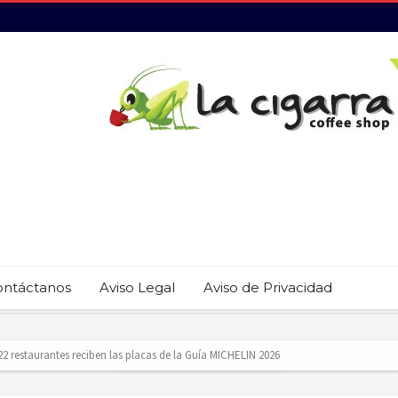
ontáctanos
Aviso Legal
Aviso de Privacidad
revención del trabajo infantil en Cabo San Lucas
ecauciones por mar de fondo