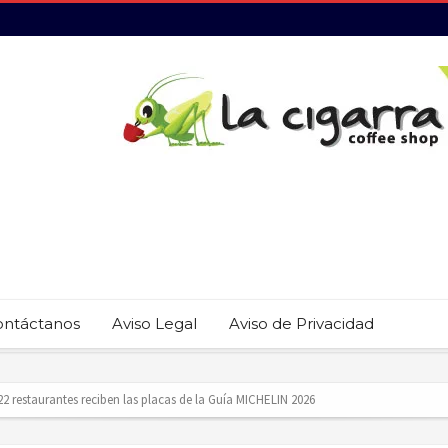
ontáctanos
Aviso Legal
Aviso de Privacidad
revención del trabajo infantil en Cabo San Lucas
ecauciones por mar de fondo