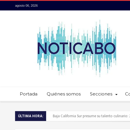
agosto 06, 2026
Portada
Quiénes somos
Secciones
C
Servidores públicos realizan recorridos para la p
ÚLTIMA HORA:
Ayuntamiento de Los Cabos llama a extremar pr