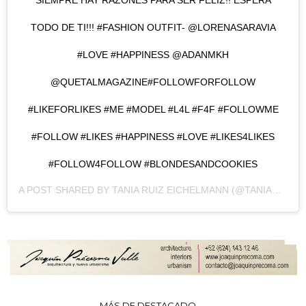
TODO DE TI!!! #FASHION OUTFIT- @LORENASARAVIA
#LOVE #HAPPINESS @ADANMKH
@QUETALMAGAZINE#FOLLOWFORFOLLOW
#LIKEFORLIKES #ME #MODEL #L4L #F4F #FOLLOWME
#FOLLOW #LIKES #HAPPINESS #LOVE #LIKES4LIKES
#FOLLOW4FOLLOW #BLONDESANDCOOKIES
A POST SHARED BY
TANIA RUIZ EICHELMANN
(@TANIARUIZE) ON
MÁS DE DESTACADO