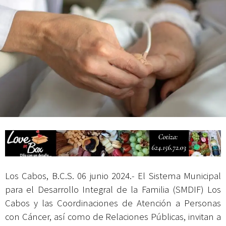
Mes Patrio
Atiende XV Ayuntamiento de Los Cabos planteamientos de Antorcha
Campesina
Los Cabos, B.C.S. 06 junio 2024.- El Sistema Municipal
para el Desarrollo Integral de la Familia (SMDIF) Los
Cabos y las Coordinaciones de Atención a Personas
con Cáncer, así como de Relaciones Públicas, invitan a